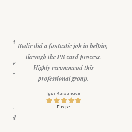
My wife 
been
Bedir did a fantastic job in helping
with
nd a
through the PR card process.
Sumedh
h. He
Highly recommend this
Vis
ntire
professional group.
s
Igor Kursunova
ll
Filled
Filled
Filled
Filled
Filled
star
star
star
star
star
tly,
Europe
would
.