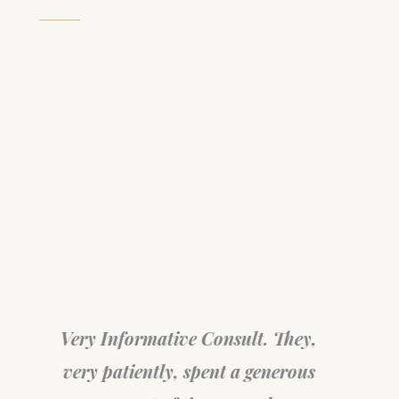
Very Informative Consult. They,
very patiently, spent a generous
Surel
in a