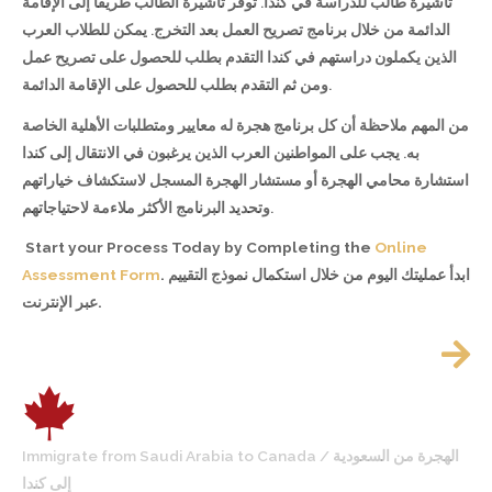
تأشيرة طالب للدراسة في كندا. توفر تأشيرة الطالب طريقًا إلى الإقامة
الدائمة من خلال برنامج تصريح العمل بعد التخرج. يمكن للطلاب العرب
الذين يكملون دراستهم في كندا التقدم بطلب للحصول على تصريح عمل
ومن ثم التقدم بطلب للحصول على الإقامة الدائمة.
من المهم ملاحظة أن كل برنامج هجرة له معايير ومتطلبات الأهلية الخاصة
به. يجب على المواطنين العرب الذين يرغبون في الانتقال إلى كندا
استشارة محامي الهجرة أو مستشار الهجرة المسجل لاستكشاف خياراتهم
وتحديد البرنامج الأكثر ملاءمة لاحتياجاتهم.
Start your Process Today by Completing the
Online
Assessment Form
. ابدأ عمليتك اليوم من خلال استكمال نموذج التقييم
عبر الإنترنت.
Immigrate from Saudi Arabia to Canada / الهجرة من السعودية
إلى كندا