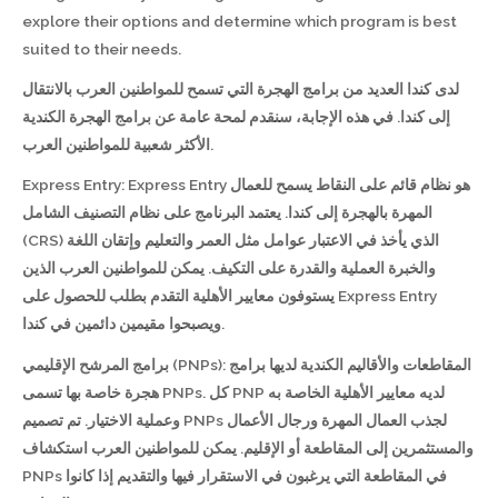
explore their options and determine which program is best
suited to their needs.
لدى كندا العديد من برامج الهجرة التي تسمح للمواطنين العرب بالانتقال
إلى كندا. في هذه الإجابة، سنقدم لمحة عامة عن برامج الهجرة الكندية
الأكثر شعبية للمواطنين العرب.
Express Entry: Express Entry هو نظام قائم على النقاط يسمح للعمال
المهرة بالهجرة إلى كندا. يعتمد البرنامج على نظام التصنيف الشامل
(CRS) الذي يأخذ في الاعتبار عوامل مثل العمر والتعليم وإتقان اللغة
والخبرة العملية والقدرة على التكيف. يمكن للمواطنين العرب الذين
يستوفون معايير الأهلية التقدم بطلب للحصول على Express Entry
ويصبحوا مقيمين دائمين في كندا.
برامج المرشح الإقليمي (PNPs): المقاطعات والأقاليم الكندية لديها برامج
هجرة خاصة بها تسمى PNPs. كل PNP لديه معايير الأهلية الخاصة به
وعملية الاختيار. تم تصميم PNPs لجذب العمال المهرة ورجال الأعمال
والمستثمرين إلى المقاطعة أو الإقليم. يمكن للمواطنين العرب استكشاف
PNPs في المقاطعة التي يرغبون في الاستقرار فيها والتقديم إذا كانوا