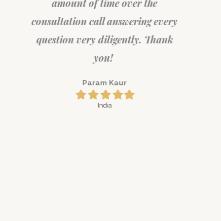
amount of time over the
consulta
t
consultation call answering every
the bes
ty.
question very diligently. Thank
you!
Param Kaur
Filled
Filled
Filled
Filled
Filled
star
star
star
star
star
India