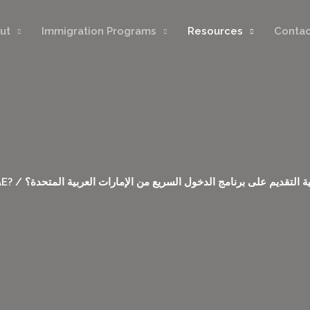
ut
Immigration Programs
Resources
Contac
How to Apply for Express Entry from UAE? / التقديم على برنامج الدخول السريع من الإمارات العربية المتحدة؟