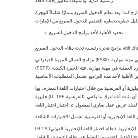
رسمية كندية؛ واستيفاء معايير إجادة اللغة.
 كندا. يعد نظام الدخول السريع مسارًا شاملاً للهجرة
تحديد الأهلية لأحد برامج الدخول السريع
برنامج العمال المهرة الفيدرالي (FSW): للعمال المهرة الذين لديهم سنة واحدة على الأقل من الخبرة العملية في مهنة مهارية (NOC 0، A، أو B). برنامج المهن المهارية الفيدرالي
(FSTP): للعمال المهرة الذين لديهم سنتين على الأقل من الخبرة العملية في مهنة مهارية. فئة الخبرة الكندية (CEC): للأفراد الذين عملوا في كندا بتأشيرة مؤقتة لمدة سنة على الأقل.
نجليزية أو الفرنسية من خلال اختبارات اللغة المعترف بها (مثل
للإنجليزية، TEF للفرنسية). التعليم: يجب أن يكون لديك على الأقل شهادة الثانوية العامة، لكن التعليم العالي أو الشهادة الجامعية يفضل. إثبات الأموال: يجب أن تثبت أنك لديك ما يكفي
 ساري المفعول. 2. اجتياز اختبار اللغة
IELTS (نظام اختبار اللغة الإنجليزية الدولي): للإنجليزية. CELPIP (برنامج فهرس كفاءة اللغة الإنجليزية الكندية): للإنجليزية. TEF (اختبار تقييم اللغة الفرنسية): للفرنسية. سيتم استخدام