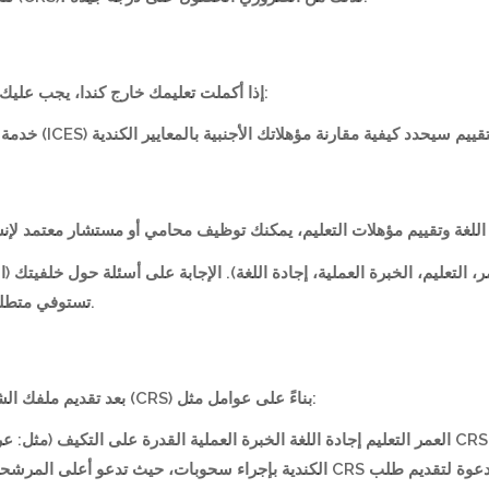
إذا أكملت تعليمك خارج كندا، يجب عليك الحصول على تقييم لمؤهلاتك من منظمة معتمدة، مثل:
ومات شخصية (العمر، التعليم، الخبرة العملية، إجادة اللغة). الإجابة على أسئلة حول خ
تستوفي متطلبات الأهلية، سيتم إدخالك إلى مجموعة الدخول السريع.
بعد تقديم ملفك الشخصي، ستحصل على درجة في نظام التصنيف الشامل (CRS) بناءً على عوامل مثل:
العمر التعليم إجادة اللغة الخبرة العملية ال CRS ترتيبك في المجموعة. بشكل دوري، تقوم الحكومة
الكندية بإ CRS الخاصة بك مرتفعة بما يكفي، فستتلقى دعوة لتقديم طلب (ITA) للإقامة