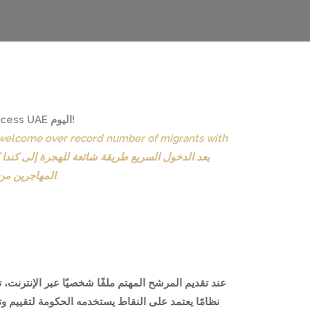
Start Your Express Entry From Process UAE Today! / ابدأ دخولك السريع من Process UAE اليوم!
o welcome over record number of migrants with
المهاجرين من خلال المهاجرين الذين يدخلون عبر الدخول السريع خلال العامين أو الثلاثة أعوام القادمة.
عند تقديم المرشح المهتم ملفًا شخصيًا عبر الإنترنت، 