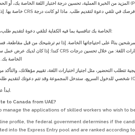
المزيد من الخبرة العملية، تحسين درجة اختبار  (PNP): بعض المقاطعات في كندا لديها تدفقات هجرة
إذا لم تكن درجة CRS الخاصة بك تنافسية بما فيه الكفاية لتلقي دعوة لتقديم طلب، يمكنك التفكير في خيارات أخرى:
إضافية، مما قد يساعد في تحسين فرصك. تحسين مهارات اللغة: 
اختبار اللغة الخاص CRS الخاصة بك. الختام
جية تتطلب التحضير، مثل اجتياز اختبارات اللغة، تقييم مؤهلاتك، والتأكد 
ابدأ عمليتك اليوم عن طريق ملء نموذج التقييم عبر الإنترنت.
ate to Canada from UAE?
 to manage the applications of skilled workers who wish to
ine profile, the federal government determines if the cand
pted into the Express Entry pool and are ranked according 