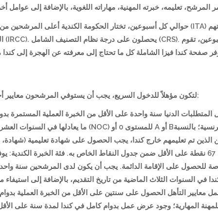
حوالي كل أسبوعين، تختار الحك (ITA) للإقامة الدائمة. يقوم المرشحون المؤهلون بتقديم ملفاتهم
بدعو
لتكون مؤهلاً للدخول السريع، يجب أن يستوفي المرشحون معايير أحد برامج الهجرة الاقتصادية الفيدرالية التالية على الأقل:
؛ قدرة لغوية متوسطة أو أفضل في الإنجليزية أو الفرنسية؛ بال
للمرشحين الذين تم تعليمهم خارج كندا، يجب الحصول على شهادة تعل (ECA).  استيفاء الحد الأدنى من
فرصة للحصول على الإقامة الدائمة. يجب أن يكون لدى المرشحين سنة واحدة 
في كندا في السنوات الثلاث الماضية من تاريخ التقديم، بالإضافة إ FSTP ين الذين يرغبون في الحصول
. تشمل معايير التأهل الحصول على سنتين على الأقل من الخبرة العملية ب
مهنة المهارية؛ وجود عرض عمل بدوام كامل في كندا لمدة سنة على الأقل أ