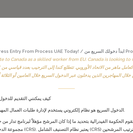
te to Canada as a skilled worker from EU. Canada is looking t
يعد
كيف يمكنني التقديم للدخول ا
الدخول السريع هو نظام إلكتروني يستخدم لإدارة طلبات العمال المهرة الذين يرغبون في أن يصبحوا مقيمين دائمين في كندا.
تقوم الحكومة الفيدرالية بتحديد ما إذا كان المرشح مؤهلاً لبرنامج تدار م
نظامًا يعتمد على النقاط يستخدمه