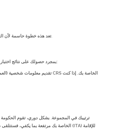
خدمات التعليم العالمية (WES) خدمة تقييم المؤهلات الدولية (ICES) تعد هذه خطوة حاسمة لأن التقييم سيحدد كيفية مقارنة مؤهلاتك الأجنبية بالمعايير الكندية.
بمجرد حصولك على نتائج اختبار اللغة وتقييم مؤهلات التعليم، يمكنك توظيف محامي أو مستشار معتمد لإنشاء ملف شخصي في نظام الدخول السريع. يشمل ذلك:
تقديم معل CRS الخاصة بك. إذا كنت