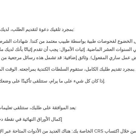
بمجرد تلقيك دعوة لتقديم الطلب، لديك 60 يومًا لتقديم طلبك للإقامة الدائمة. سيتطلب الطلب:
لى الخضوع لفحوصات طبية بواسطة طبيب معتمد من كندا. شهادات الشرطة
شت فيه لمدة 6 أشهر أو أكثر في السنوات العشر الماضية. إثبات الأموال: يجب أن تقدم إثبا
 عمل ساري المفعول). وثائق إضافية: قد تشمل هذه رسائل مرجعية من أصحاب العمل، 
بمجرد تقديم طلبك الكامل، ستقوم السلطات الكندية بمراجعته. الوقت المعتاد لمعالجة طلبات الدخول السريع هو حوالي 6 أشهر.
إذا كان كل شيء على ما يرام، ستتلقى تأكيدًا على وضعك كمقيم دائم وتعليمات حول كيفية إتمام عملية الوصول.
بعد الموافقة على طلبك، ستتلقى تعليمات حول كيفية إتمام عملية الوصول إلى كندا. يشمل ذلك:
إكمال الأوراق النهائية في نقطة دخ