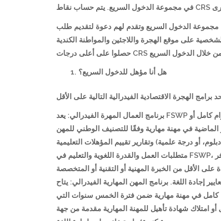
ومة الكندية أعلى المرشحين من مجموعة الدخول السريع وتقدم لهم دعوة لتقديم طلب
الشخصية على موقع الهجرة واللاجئين والمواطنة الكندية (IRCC). يحصلون على درجة نظام التصنيف الشامل (CRS). حوالي كل أسبوعين، تقوم IRCC ة المرشحين للهجرة الذين
هل أنا مؤهل للدخول السريع؟
برنامج العمال المهرة الفيدرالي: يعد FSWP هو المسار الرئيسي للهجرة الاقتصادية إلى كندا. تشمل المتطلبات الدنيا سنة واحدة على الأقل من الخبرة العملية المستمرة بدوام كامل أو
ما يعادلها في السنوات العشر الماضية في مهنة مهارية وفقًا للتصنيف الوطني للمهن (NOC) للمستوى 0 أو A أو Bنسبة
يمية (شهادة، دبلوم، أو درجة علمية) وتقارير تقييم المؤهلات التعليمية
متطلبات العمل والقدرة اللغوية والتعليم في FSWP، يجب على المرشحين الحصول على 67 نقطة على الأقل ضمن جدول النقاط الخاص به. فئة الخبرة الكندية: يوفر CEC للطلاب
على الأقل من الخبرة المهنية أو التقنية أو المتخصصة
لى استيفاء معايير إجادة اللغة. برنامج المهن المهارية الفيدرالي: يتاح
دوام كامل في مهنة مهارية ضمن فترة الخمس سنوات التي
و امتلاك شهادة تأهيل للمهنة المهارية مقدمة من جهة