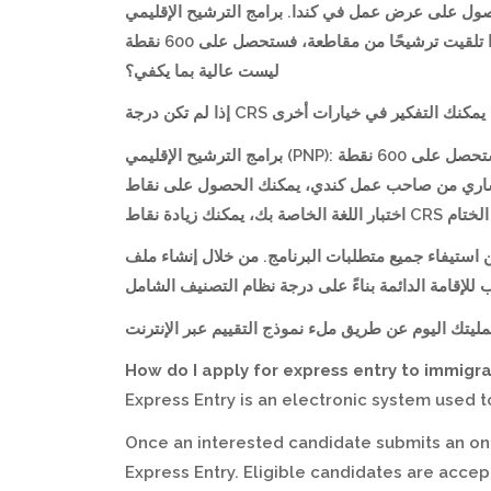
اللغة الخاصة بك، أو الحصول على عرض عمل في كندا. برامج الترشيح الإقليمي
خاصة بها. إذا تلقيت ترشيحًا من مقاطعة، فستحصل على 600 نقطة CRS إضافية، مما سيزيد بشكل كبير من فرصك في تلقي دعوة لتقديم طلب. ماذا لو كانت درجة CRS الخاصة بي
ليست عالية بما يكفي؟
برامج الترشيح الإقليمي (PNP): بعض المقاطعات تختار المرشحين بناءً على احتياجاتها الخاصة. إذا تم ترشيحك من قبل مقاطعة، فستحصل على 600 نقطة CRS إضافية. عرض عمل في
كندا: إذا كان لديك عرض عمل ساري من صاحب عمل كندي، يمكنك الحصول على نقاط CRS من خلال تحسين درجات
ة بك، يمكنك زيادة نقاط
من استيفاء جميع متطلبات البرنامج. من خلال إنشاء ملف
How do I apply for express e
ntry to immigr
Express Entry is an electronic system used
Once an interested candidate submits an onl
Express Entry. Eligible candidates are acce