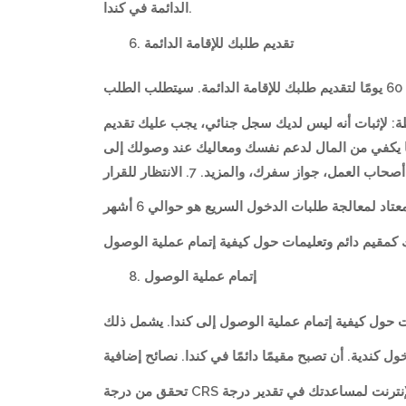
الدائمة في كندا.
تقديم طلبك للإقامة الدائمة
: لإثبات أنه ليس لديك سجل جنائي، يجب عليك تقديم
تًا بأنك لديك ما يكفي من المال لدعم نفسك ومعاليك عند وصولك إلى
جواز سفرك، والمزيد. 7. الانتظار للقرار
إتمام عملية الوصول
ول كندية. أن تصبح مقيمًا دائمًا في كندا. نصائح إضافية
تحقق من درجة CRS الخاصة بك: هناك العديد من الأدوات المتاحة عبر الإنترنت لمساعدتك في تقدير درجة CRS الخاصة بك. إذا كانت درجتك منخفضة، يمكنك تحسينها من خلال اكتساب