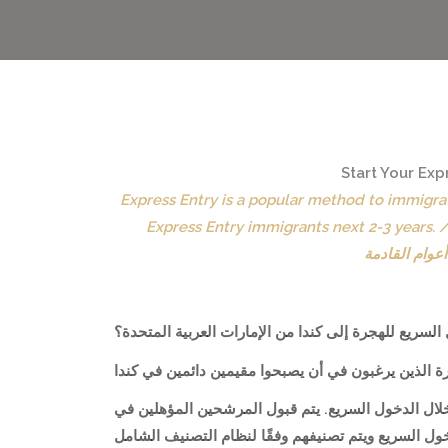
Express Entry is a popular method to immigra
Express Entry immigrants next 2-3 years. /  الدخول السريع طريقة شائعة للهجرة إلى كندا كعامل ماهر من الاتحاد الأوروبي. تتطلع كندا إلى الترحيب بعدد قياسي من
لسريع للهجرة إلى كندا من الإمارات العربية المتحدة؟
ن خلال الدخول السريع. يتم قبول المرشحين المؤهلين في
مجموعة الدخول السريع ويتم تصنيفهم وفقًا لنظام التصنيف الشامل (CRS). يعتبر نظام التصنيف الشامل (CRS)  الحكومة لتقييم وترتيب المرشحين