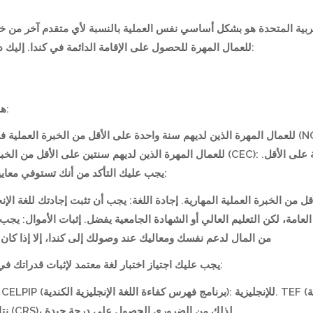
بية المتحدة هو بشكل أساسي نفس العملية بالنسبة لأي متقدم آخر من خارج
للعمال المهرة للحصول على الإقامة الدائمة في كندا. إليك دليل خطوة بخطوة للتقديم للدخول السريع من الإمارات:
هناك ثلاثة برامج هجرة رئيسية تحت نظام الدخول السريع:
يجب عليك التأكد من أنك تستوفي معايير الأهلية لأحد هذه البرامج. تشمل المتطلبات الأساسية:
 على الأقل من الخبرة العملية المهارية. إجادة اللغة: يجب أن تثبت إجادتك للغة الإ
من المال لدعم نفسك ومعاليك عند وصولك إلى كندا، إلا إذا كان لديك عرض عمل
يجب عليك اجتياز اختبار لغة معتمد لإثبات قدراتك في اللغة الإنجليزية أو الفرنسية. تشمل الاختبارات الشائعة:
نتائج الاختبار لتخصيص النقاط في نظام التصنيف الشامل (CRS)، لذلك من الضروري الحصول على درجة جيدة.